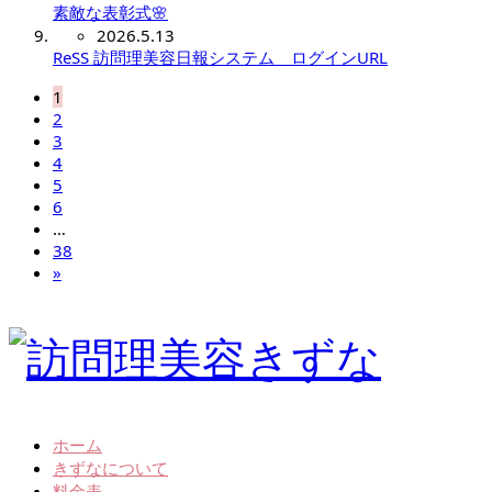
素敵な表彰式🌸
2026.5.13
ReSS 訪問理美容日報システム ログインURL
1
2
3
4
5
6
…
38
»
ホーム
きずなについて
料金表